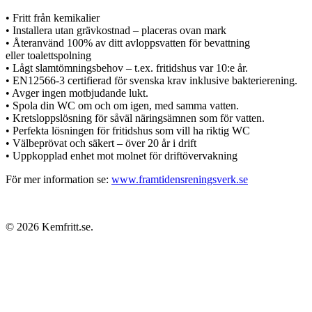
•
Fritt från kemikalier
•
Installera utan grävkostnad – placeras ovan mark
•
Återanvänd 100% av ditt
avloppsvatten för bevattning
eller toalettspolning
• Lågt slamtömningsbehov – t.ex. fritidshus var 10:e år.
• EN12566-3 certifierad för svenska krav inklusive bakterierening.
• Avger ingen motbjudande lukt.
• Spola din WC om och om igen, med samma vatten.
• Kretsloppslösning för såväl näringsämnen som för vatten.
• Perfekta lösningen för fritidshus som vill ha riktig WC
• Välbeprövat och säkert – över 20 år i drift
• Uppkopplad enhet mot molnet för driftövervakning
För mer information se:
www.framtidensreningsverk.se
© 2026 Kemfritt.se.