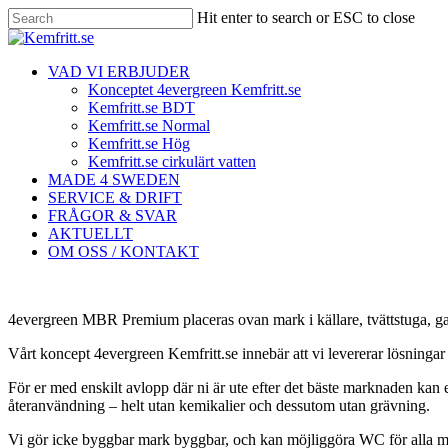
Skip
Hit enter to search or ESC to close
to
Close
main
Search
content
Menu
VAD VI ERBJUDER
Konceptet 4evergreen Kemfritt.se
Kemfritt.se BDT
Kemfritt.se Normal
Kemfritt.se Hög
Kemfritt.se cirkulärt vatten
MADE 4 SWEDEN
SERVICE & DRIFT
FRÅGOR & SVAR
AKTUELLT
OM OSS / KONTAKT
4evergreen MBR Premium placeras ovan mark i källare, tvättstuga, g
Vårt koncept 4evergreen Kemfritt.se innebär att vi levererar lösningar 
För er med enskilt avlopp där ni är ute efter det bäste marknaden kan e
återanvändning – helt utan kemikalier och dessutom utan grävning.
Vi gör icke byggbar mark byggbar, och kan möjliggöra WC för alla 