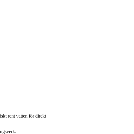
Close
Menu
kt rent vatten för direkt
ingsverk.